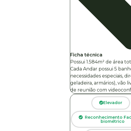
Ficha técnica
Possui 1.584m² de área to
Cada Andar possui 5 banhe
necessidades especiais, di
geladeira, armários), vão l
de reunião com videoconf
Elevador
Reconhecimento Faci
biométrico