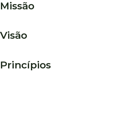
Missão
Oferecer a empresas soluções em locação de imóveis de 
Visão
Ser referência no setor de locação de imóveis.
Princípios
Respeito
Reputação
Relacionamento
Sustentabilidade
Transparência
Resultado