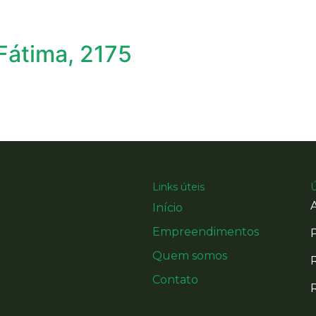
Fátima, 2175
Links úteis
Início
Empreendimentos
Quem somos
Contato
R